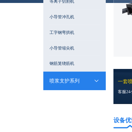
等离子切割机
小导管冲孔机
工字钢弯拱机
小导管缩尖机
钢筋笼绕筋机
喷浆支护系列
一套
客服2
设备优