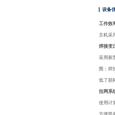
设备
工作效
主机采
焊接变
采用新
围；焊
低了损
拉网系
使用计
方便简