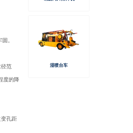
牢固。
湿喷台车
丝径范
程度的降
改变孔距