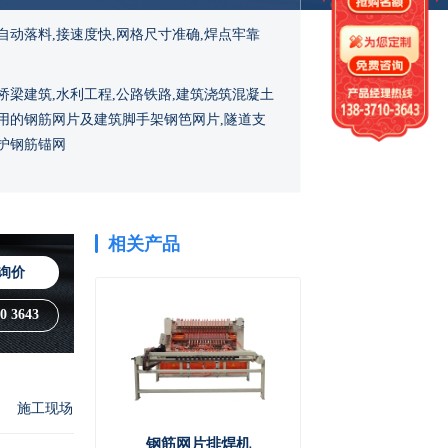
自动落料,接速度快,网格尺寸准确,焊点牢靠
桥梁建筑,水利工程,公路铁路,建筑浇筑混凝土
用的钢筋网片及建筑脚手架钢笆网片,隧道支
护钢筋锚网
相关产品
询价
0 3643
施工现场
钢筋网片排焊机