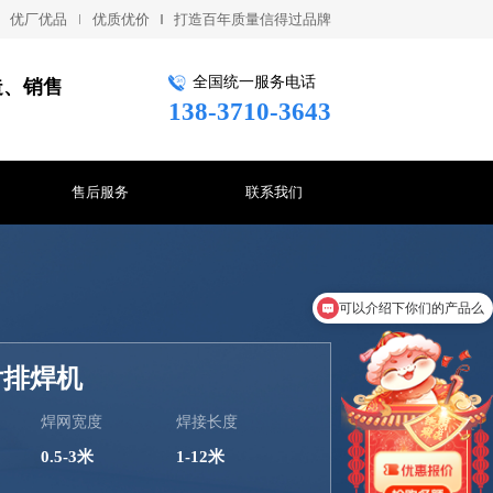
优厂优品
优质优价
打造百年质量信得过品牌
全国统一服务电话
造、销售
138-3710-3643
售后服务
联系我们
你们是怎么收费的呢
片排焊机
焊网宽度
焊接长度
0.5-3米
1-12米