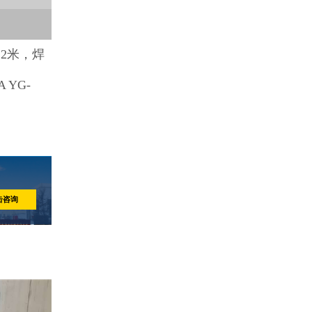
12米，焊
 YG-
击咨询